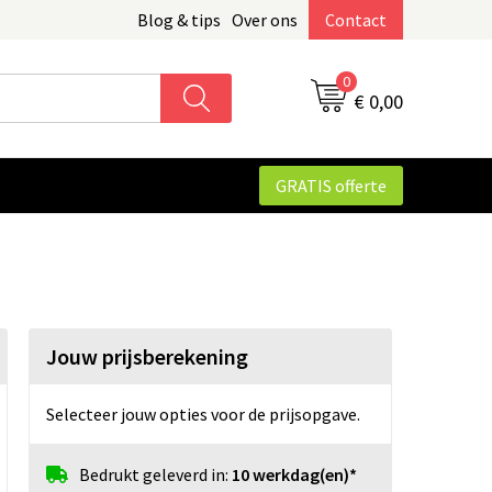
Blog & tips
Over ons
Contact
0
€ 0,00
GRATIS offerte
Jouw prijsberekening
Selecteer jouw opties voor de prijsopgave.
Bedrukt geleverd in:
10 werkdag(en)*