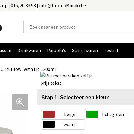
 op | 015/20 33 93 | info@PromoMundo.be
assen
Drinkwaren
Paraplu's
Schrijfwaren
Textiel
CirculBowl with Lid 1200ml
Stap 1: Selecteer een kleur
beige
lichtgroen
zwart