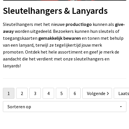
Wonen
Thuiswerken
R
P
Pe
Ve
Fl
Sleutelhangers & Lanyards
Ve
P
P
Fr
Sleutelhangers met het nieuwe
productlogo
kunnen als
give-
away
worden uitgedeeld. Bezoekers kunnen hun sleutels of
W
St
R
Gi
toegangskaarten
gemakkelijk bewaren
en tonen met behulp
van een lanyard, terwijl ze tegelijkertijd jouw merk
Zo
Z
Re
Jo
promoten. Ontdek het hele assortiment en geef je merk de
aandacht die het verdient met onze sleutelhangers en
Z
Re
K
lanyards!
Zo
Re
M
Re
Na
1
2
3
4
5
6
Volgende
Laat
To
Pa
R