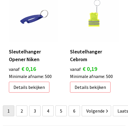
Sleutelhanger
Sleutelhanger
Opener Niken
Cebrom
€ 0,16
€ 0,19
vanaf
vanaf
Minimale afname: 500
Minimale afname: 500
Details bekijken
Details bekijken
1
2
3
4
5
6
Volgende
Laat