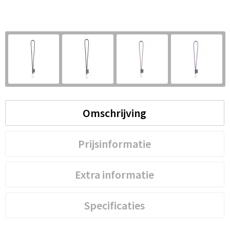
S
St
Te
V
Omschrijving
Prijsinformatie
Extra informatie
Specificaties