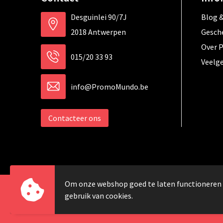
Desguinlei 90/7J
Blog &
2018 Antwerpen
Gesch
Over 
015/20 33 93
Veelg
info@PromoMundo.be
Contacteer ons
Om onze webshop goed te laten functioneren
gebruik van cookies.
© Copyright 2024 Promomundo.be alle rechten vo