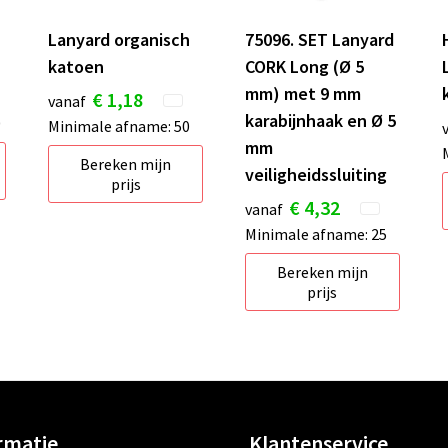
Lanyard organisch
75096. SET Lanyard
katoen
CORK Long (Ø 5
mm) met 9 mm
€ 1,18
vanaf
karabijnhaak en Ø 5
0
Minimale afname: 50
mm
Bereken mijn
veiligheidssluiting
prijs
€ 4,32
vanaf
Minimale afname: 25
Bereken mijn
prijs
rmatie
Klantenservice