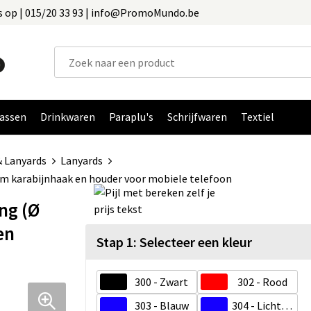
 op | 015/20 33 93 | info@PromoMundo.be
assen
Drinkwaren
Paraplu's
Schrijfwaren
Textiel
& Lanyards
Lanyards
 karabijnhaak en houder voor mobiele telefoon
ng (Ø
en
Stap 1: Selecteer een kleur
300 - Zwart
302 - Rood
303 - Blauw
304 - Licht blauw