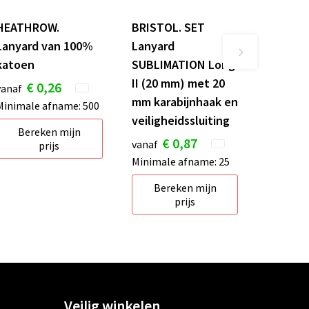
HEATHROW.
BRISTOL. SET
Lanyard van 100%
Lanyard
katoen
SUBLIMATION Long
II (20 mm) met 20
€ 0,26
vanaf
mm karabijnhaak en
Minimale afname: 500
veiligheidssluiting
Bereken mijn
€ 0,87
vanaf
prijs
Minimale afname: 25
Bereken mijn
prijs
Veilig winkelen