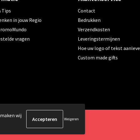
 Tips
Contact
enken in jouw Regio
Bedrukken
PromoMundo
Verzendkosten
estelde vragen
Leveringstermijnen
Hoe uw logo of tekst aanlev
Custom made gifts
 maken wij
Weigeren
orbehouden