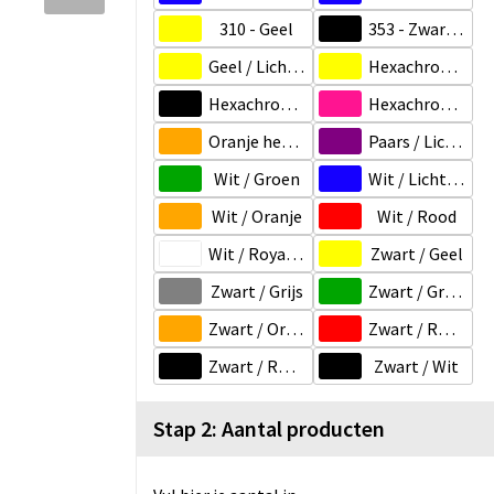
310 - Geel
353 - Zwart / Licht blauw
Geel / Licht blauw
Hexachrome geel / Royal blauw
Hexachrome groen / Zwart
Hexachrome roze / Royal blauw
Oranje hexachrome / Royal blauw
Paars / Licht blauw
Wit / Groen
Wit / Licht blauw
Wit / Oranje
Wit / Rood
Wit / Royaalblauw
Zwart / Geel
Zwart / Grijs
Zwart / Groen
Zwart / Oranje
Zwart / Rood
Zwart / Royal blauw
Zwart / Wit
Stap 2: Aantal producten