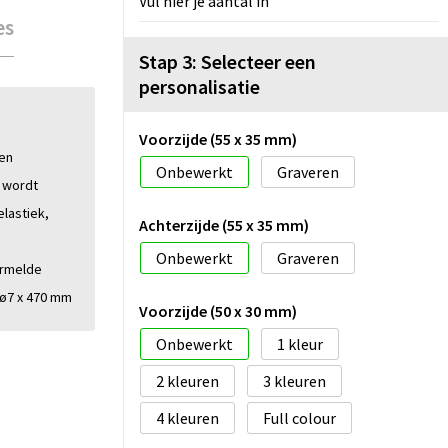
Vul hier je aantal in
es
Stap 3: Selecteer een
personalisatie
Voorzijde (55 x 35 mm)
en
Onbewerkt
Graveren
 wordt
lastiek,
Achterzijde (55 x 35 mm)
n
Onbewerkt
Graveren
ermelde
l ø7 x 470 mm
Voorzijde (50 x 30 mm)
Onbewerkt
1
2
3
4
Full colour