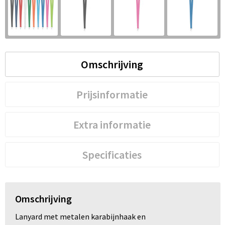
S
St
Te
Omschrijving
V
Prijsinformatie
Extra informatie
Specificaties
Omschrijving
Lanyard met metalen karabijnhaak en