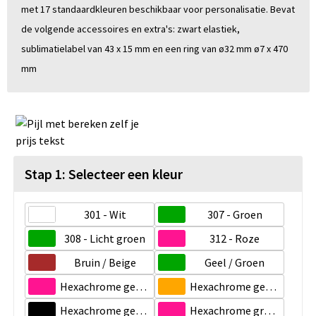
met 17 standaardkleuren beschikbaar voor personalisatie. Bevat
de volgende accessoires en extra's: zwart elastiek,
sublimatielabel van 43 x 15 mm en een ring van ø32 mm ø7 x 470
mm
Stap 1: Selecteer een kleur
301 - Wit
307 - Groen
308 - Licht groen
312 - Roze
Bruin / Beige
Geel / Groen
Hexachrome geel / Hexachrome roze
Hexachrome geel / Oranje hexachrome
Hexachrome geel / Zwart
Hexachrome groen / Hexachrome roze