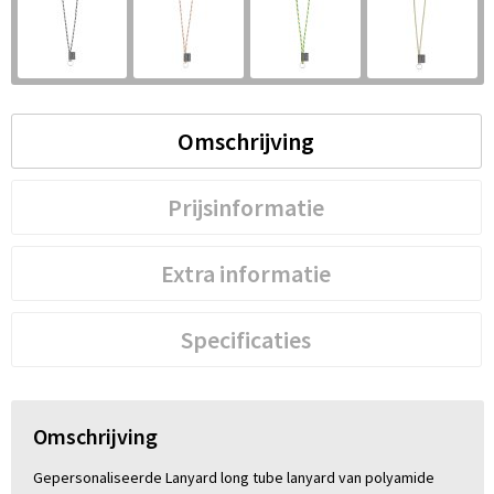
S
St
Te
Omschrijving
V
Prijsinformatie
Extra informatie
Specificaties
Omschrijving
Gepersonaliseerde Lanyard long tube lanyard van polyamide