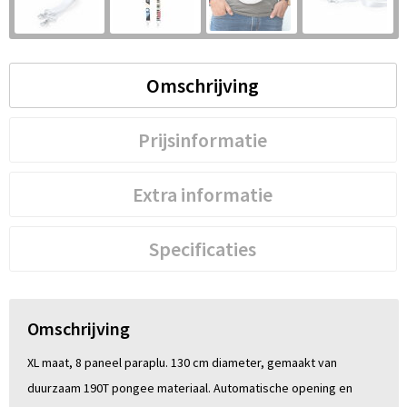
S
St
Omschrijving
Te
Prijsinformatie
V
Extra informatie
Specificaties
Omschrijving
XL maat, 8 paneel paraplu. 130 cm diameter, gemaakt van
duurzaam 190T pongee materiaal. Automatische opening en