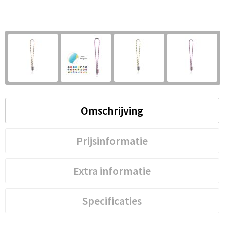
S
St
Te
V
Omschrijving
Prijsinformatie
Extra informatie
Specificaties