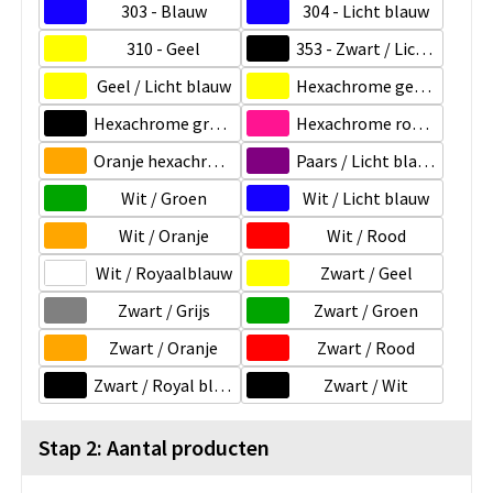
303 - Blauw
304 - Licht blauw
310 - Geel
353 - Zwart / Licht blauw
Geel / Licht blauw
Hexachrome geel / Royal blauw
Hexachrome groen / Zwart
Hexachrome roze / Royal blauw
Oranje hexachrome / Royal blauw
Paars / Licht blauw
Wit / Groen
Wit / Licht blauw
Wit / Oranje
Wit / Rood
Wit / Royaalblauw
Zwart / Geel
Zwart / Grijs
Zwart / Groen
Zwart / Oranje
Zwart / Rood
Zwart / Royal blauw
Zwart / Wit
Stap 2: Aantal producten