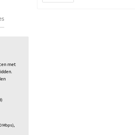
es
rten met
idden.
den
d)
0 Mbps),