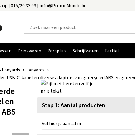
 op | 015/20 33 93 | info@PromoMundo.be
assen
Drinkwaren
Paraplu's
Schrijfwaren
Textiel
& Lanyards
Lanyards
 USB-C-kabel en diverse adapters van gerecycled ABS en gerecy
erde
l en
Stap 1: Aantal producten
d ABS
Vul hier je aantal in