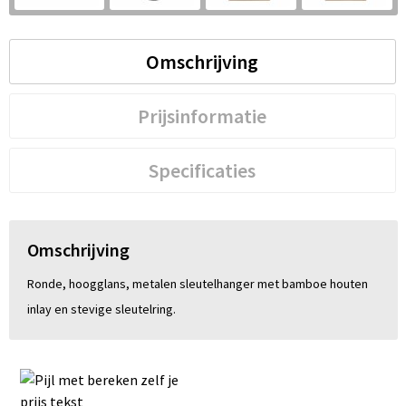
S
St
Omschrijving
Te
Prijsinformatie
V
Specificaties
Omschrijving
Ronde, hoogglans, metalen sleutelhanger met bamboe houten
inlay en stevige sleutelring.