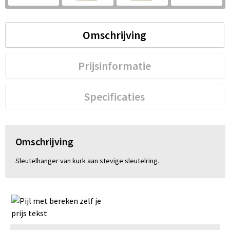
S
St
Omschrijving
Te
Prijsinformatie
V
Specificaties
Omschrijving
Sleutelhanger van kurk aan stevige sleutelring.