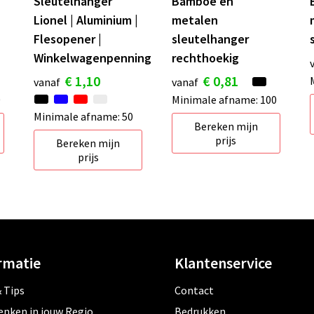
Sleutelhanger
Bamboe en
Lionel | Aluminium |
metalen
Flesopener |
sleutelhanger
Winkelwagenpenning
rechthoekig
€ 1,10
€ 0,81
vanaf
vanaf
0
Minimale afname: 100
Minimale afname: 50
Bereken mijn
prijs
Bereken mijn
prijs
rmatie
Klantenservice
 Tips
Contact
enken in jouw Regio
Bedrukken