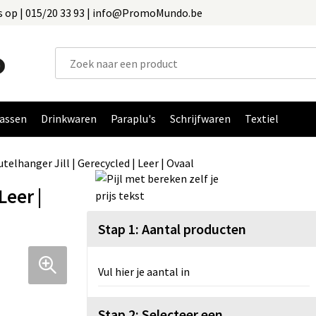
 op | 015/20 33 93 | info@PromoMundo.be
assen
Drinkwaren
Paraplu's
Schrijfwaren
Textiel
utelhanger Jill | Gerecycled | Leer | Ovaal
Leer |
Stap 1: Aantal producten
Vul hier je aantal in
Stap 2: Selecteer een