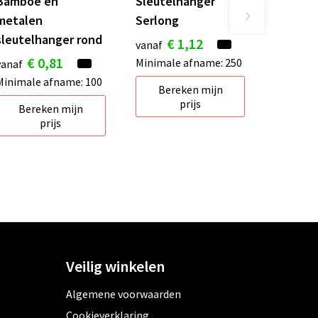
Bamboe en
Sleutelhanger
metalen
Serlong
sleutelhanger rond
€ 1,12
vanaf
€ 0,81
Minimale afname: 250
vanaf
Minimale afname: 100
Bereken mijn
prijs
Bereken mijn
prijs
Veilig winkelen
Algemene voorwaarden
Cookieverklaring