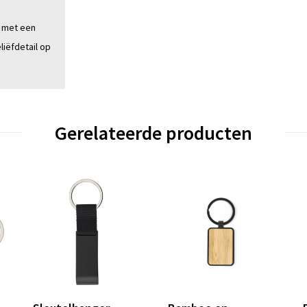
r met een
liëfdetail op
Gerelateerde producten