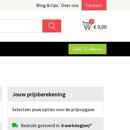
Blog & tips
Over ons
Contact
0
€ 0,00
GRATIS offerte
Jouw prijsberekening
Selecteer jouw opties voor de prijsopgave.
Bedrukt geleverd in:
8 werkdag(en)*