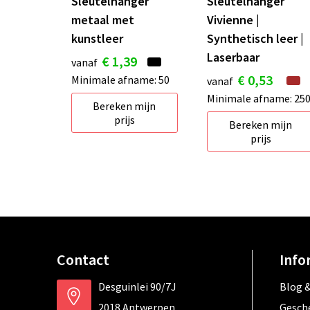
Sleutelhanger
Sleutelhanger
metaal met
Vivienne |
kunstleer
Synthetisch leer |
Laserbaar
€ 1,39
vanaf
€ 0,53
Minimale afname: 50
vanaf
Minimale afname: 25
Bereken mijn
prijs
Bereken mijn
prijs
Contact
Info
Desguinlei 90/7J
Blog &
2018 Antwerpen
Gesch