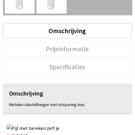
S
St
Omschrijving
Te
V
Prijsinformatie
Specificaties
Omschrijving
Metalen sleutelhanger met uitsparing huis.