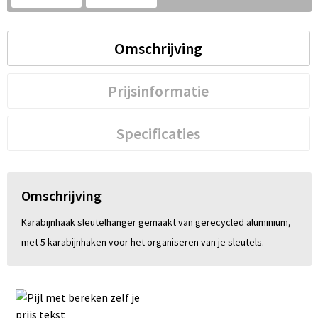
S
St
Omschrijving
Te
Prijsinformatie
V
Specificaties
Omschrijving
Karabijnhaak sleutelhanger gemaakt van gerecycled aluminium,
met 5 karabijnhaken voor het organiseren van je sleutels.