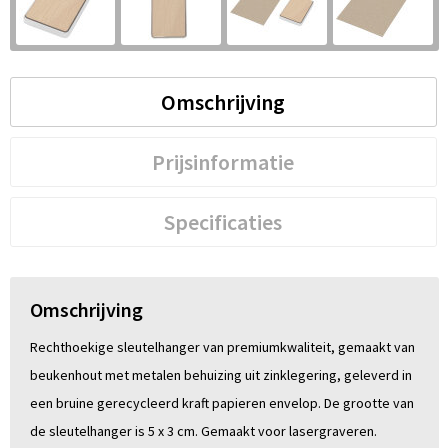
S
St
Omschrijving
Te
V
Prijsinformatie
Specificaties
Omschrijving
Rechthoekige sleutelhanger van premiumkwaliteit, gemaakt van
beukenhout met metalen behuizing uit zinklegering, geleverd in
een bruine gerecycleerd kraft papieren envelop. De grootte van
de sleutelhanger is 5 x 3 cm. Gemaakt voor lasergraveren.