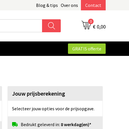
Blog & tips
Over ons
Contact
0
€ 0,00
GRATIS offerte
Jouw prijsberekening
Selecteer jouw opties voor de prijsopgave.
Bedrukt geleverd in:
8 werkdag(en)*