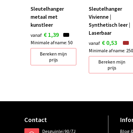
Sleutelhanger
Sleutelhanger
metaal met
Vivienne |
kunstleer
Synthetisch leer |
Laserbaar
€ 1,39
vanaf
€ 0,53
Minimale afname: 50
vanaf
Minimale afname: 25
Bereken mijn
prijs
Bereken mijn
prijs
Contact
Info
Desguinlei 90/7J
Blog &