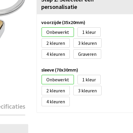
personalisatie
voorzijde (35x20mm)
Onbewerkt
1
2
3
4
Graveren
sleeve (70x30mm)
Onbewerkt
1
2
3
4
cificaties