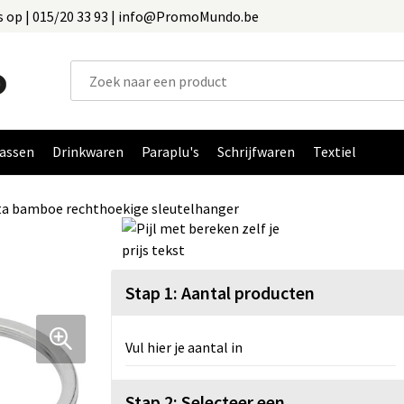
 op | 015/20 33 93 | info@PromoMundo.be
assen
Drinkwaren
Paraplu's
Schrijfwaren
Textiel
a bamboe rechthoekige sleutelhanger
Stap 1: Aantal producten
Vul hier je aantal in
Stap 2: Selecteer een