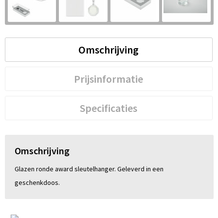
S
St
Omschrijving
Te
V
Prijsinformatie
Specificaties
Omschrijving
Glazen ronde award sleutelhanger. Geleverd in een
geschenkdoos.