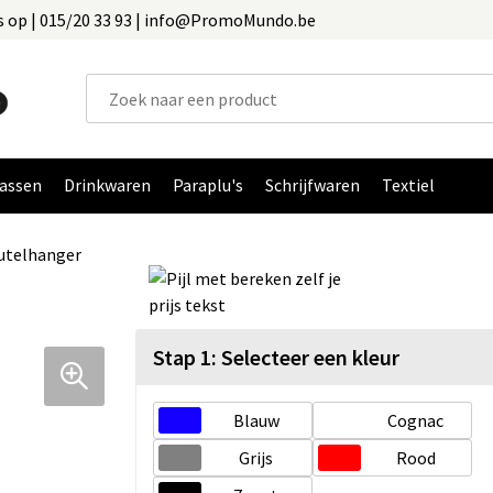
 op | 015/20 33 93 | info@PromoMundo.be
assen
Drinkwaren
Paraplu's
Schrijfwaren
Textiel
utelhanger
Stap 1: Selecteer een kleur
Blauw
Cognac
Grijs
Rood