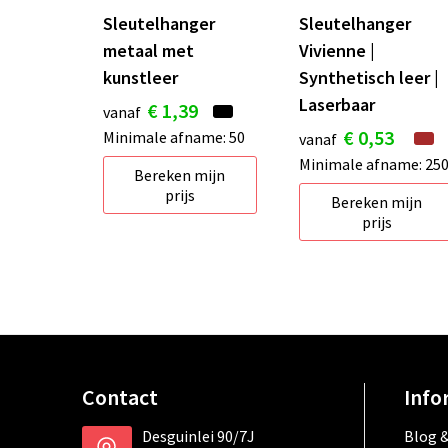
Sleutelhanger
Sleutelhanger
metaal met
Vivienne |
kunstleer
Synthetisch leer |
Laserbaar
€ 1,39
vanaf
€ 0,53
Minimale afname: 50
vanaf
Minimale afname: 25
Bereken mijn
prijs
Bereken mijn
prijs
Contact
Info
Desguinlei 90/7J
Blog &