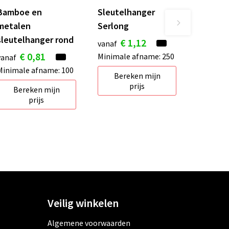
Bamboe en
Sleutelhanger
metalen
Serlong
sleutelhanger rond
€ 1,12
vanaf
€ 0,81
Minimale afname: 250
vanaf
Minimale afname: 100
Bereken mijn
prijs
Bereken mijn
prijs
Veilig winkelen
Algemene voorwaarden