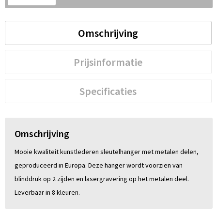
S
St
Omschrijving
Te
Prijsinformatie
V
Specificaties
Omschrijving
Mooie kwaliteit kunstlederen sleutelhanger met metalen delen,
geproduceerd in Europa. Deze hanger wordt voorzien van
blinddruk op 2 zijden en lasergravering op het metalen deel.
Leverbaar in 8 kleuren.