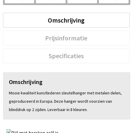
S
St
Omschrijving
Te
Prijsinformatie
V
Specificaties
Omschrijving
Mooie kwaliteit kunstlederen sleutelhanger met metalen delen,
geproduceerd in Europa. Deze hanger wordt voorzien van
blinddruk op 2 zijden. Leverbaar in 8 kleuren.