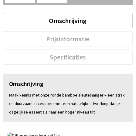
S
St
Omschrijving
Te
Prijsinformatie
V
Specificaties
Omschrijving
Maak kennis met onze ronde bamboe sleutelhanger – een strak
en duurzaam accessoire met een natuurlijke afwerking dat je
dagelijkse essentials naar een hoger niveau tilt.