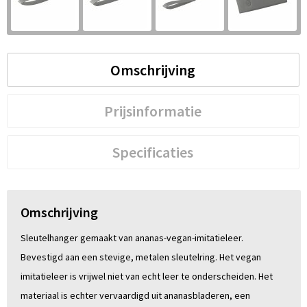
S
St
Omschrijving
Te
V
Prijsinformatie
Specificaties
Omschrijving
Sleutelhanger gemaakt van ananas-vegan-imitatieleer.
Bevestigd aan een stevige, metalen sleutelring. Het vegan
imitatieleer is vrijwel niet van echt leer te onderscheiden. Het
materiaal is echter vervaardigd uit ananasbladeren, een