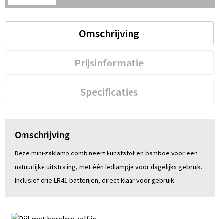
S
St
Omschrijving
Te
Prijsinformatie
V
Specificaties
Omschrijving
Deze mini-zaklamp combineert kunststof en bamboe voor een
natuurlijke uitstraling, met één ledlampje voor dagelijks gebruik.
Inclusief drie LR41-batterijen, direct klaar voor gebruik.