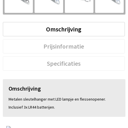
S
St
Omschrijving
Te
V
Prijsinformatie
Specificaties
Omschrijving
Metalen sleutelhanger met LED lampje en flessenopener.
Inclusief 3x LR44 batterijen.