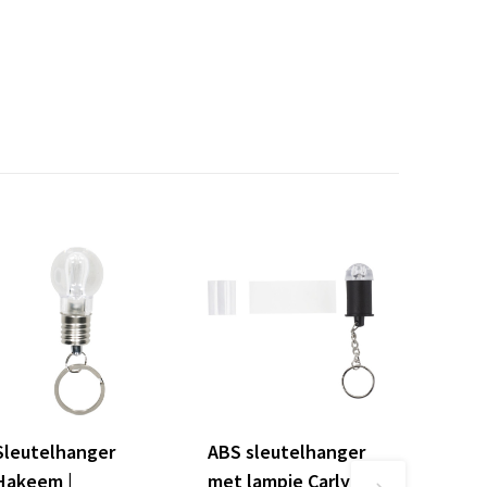
Sleutelhanger
ABS sleutelhanger
Hakeem |
met lampje Carly