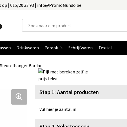
 op | 015/20 33 93 | info@PromoMundo.be
assen
Drinkwaren
Paraplu's
Schrijfwaren
Textiel
Sleutelhanger Bardan
Stap 1: Aantal producten
Vul hier je aantal in
Stap 2: Selecteer een