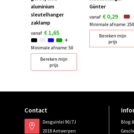
aluminium
Günter
sleutelhanger
€ 0,29
vanaf
zaklamp
Minimale afname: 25
€ 1,65
vanaf
Bereken mijn
prijs
Minimale afname: 50
Bereken mijn
prijs
Contact
Info
Desguinlei 90/7J
Blog &
2018 Antwerpen
Gesch