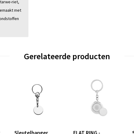
tarwe-riet,
Gemaakt met
rondstoffen
Gerelateerde producten
r
Sleutelhanger
FLAT RING -