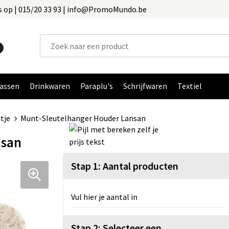
 op | 015/20 33 93 | info@PromoMundo.be
assen
Drinkwaren
Paraplu's
Schrijfwaren
Textiel
tje
Munt-Sleutelhanger Houder Lansan
nsan
Stap 1: Aantal producten
Vul hier je aantal in
Stap 2: Selecteer een