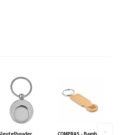
Sleutelhouder
COMPRAS - Bamboe