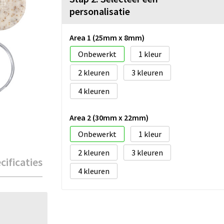
personalisatie
Area 1 (25mm x 8mm)
Onbewerkt
1
2
3
4
Area 2 (30mm x 22mm)
Onbewerkt
1
2
3
cificaties
4