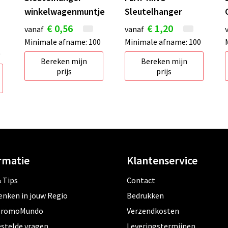
winkelwagenmuntje
Sleutelhanger
€ 0,56
€ 1,20
vanaf
vanaf
Minimale afname: 100
Minimale afname: 100
0
Bereken mijn
Bereken mijn
prijs
prijs
rmatie
Klantenservice
 Tips
Contact
enken in jouw Regio
Bedrukken
PromoMundo
Verzendkosten
estelde vragen
Leveringstermijnen