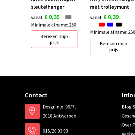
sleutelhanger
met trolleymunt
€ 0,35
€ 0,39
vanaf
vanaf
Minimale afname: 250
Minimale afname: 25
Bereken mijn
prijs
Bereken mijn
prijs
Contact
Info
Desguinlei 90/7J
Blog &
2018 Antwerpen
Gesch
Over 
015/20 33 93
Veelg