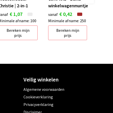
Christie | 2-in-1
winkelwagenmuntje
€ 1,07
€ 0,42
vanaf
vanaf
Minimale afname: 100
Minimale afname: 250
Bereken mijn
Bereken mijn
prijs
prijs
Veilig winkelen
Algemene voorwaarden
Cookieverklaring
Privacyverklaring
Disclaimer