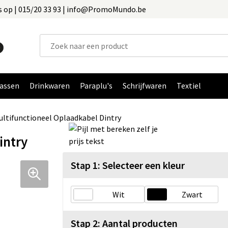
 op | 015/20 33 93 | info@PromoMundo.be
assen
Drinkwaren
Paraplu's
Schrijfwaren
Textiel
ltifunctioneel Oplaadkabel Dintry
intry
Stap 1: Selecteer een kleur
Wit
Zwart
Stap 2: Aantal producten