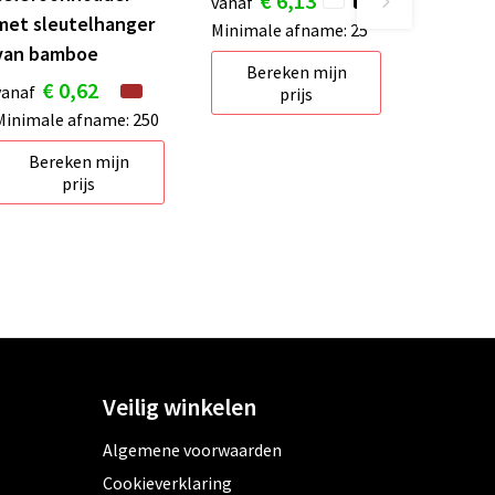
€ 6,13
vanaf
met sleutelhanger
Minimale afname: 25
van bamboe
Bereken mijn
€ 0,62
vanaf
prijs
Minimale afname: 250
Bereken mijn
prijs
Veilig winkelen
Algemene voorwaarden
Cookieverklaring