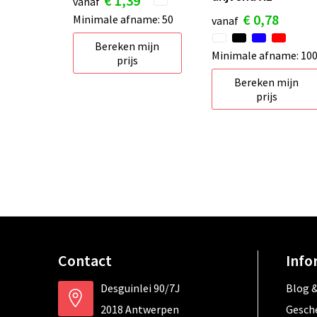
€ 1,39
vanaf
€ 0,78
Minimale afname: 50
vanaf
Bereken mijn
Minimale afname: 10
prijs
Bereken mijn
prijs
Contact
Info
Desguinlei 90/7J
Blog &
2018 Antwerpen
Gesch