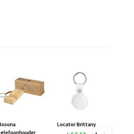
Bosona
Locator Brittany
telefoonhouder