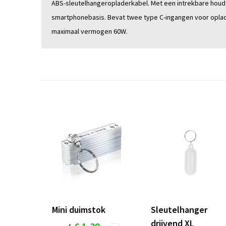
ABS-sleutelhangeropladerkabel. Met een intrekbare houd
smartphonebasis. Bevat twee type C-ingangen voor opla
maximaal vermogen 60W.
Mini duimstok
Sleutelhanger
drijvend XL