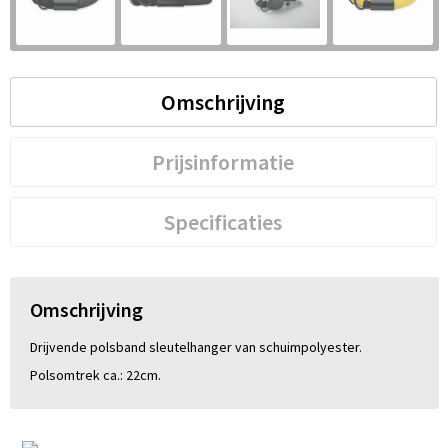
S
St
Omschrijving
Te
V
Prijsinformatie
Specificaties
Omschrijving
Drijvende polsband sleutelhanger van schuimpolyester.
Polsomtrek ca.: 22cm.