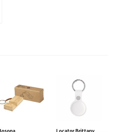
Bosona
Locator Brittany