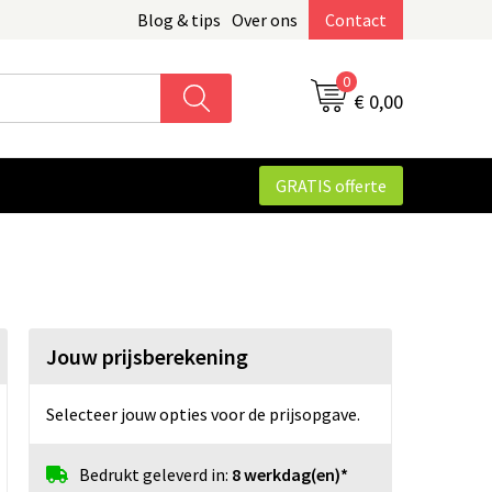
Blog & tips
Over ons
Contact
0
€ 0,00
GRATIS offerte
Jouw prijsberekening
Selecteer jouw opties voor de prijsopgave.
Bedrukt geleverd in:
8 werkdag(en)*