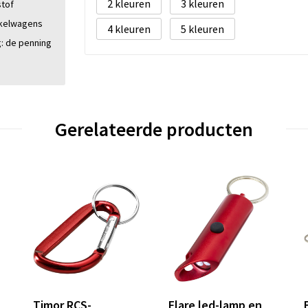
2
3
stof
nkelwagens
4
5
g: de penning
Gerelateerde producten
Timor RCS-
Flare led-lamp en