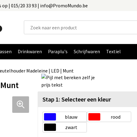
 op | 015/20 33 93 | info@PromoMundo.be
assen
Drinkwaren
Paraplu's
Schrijfwaren
Textiel
eutelhouder Madeleine | LED | Munt
| Munt
Stap 1: Selecteer een kleur
blauw
rood
zwart