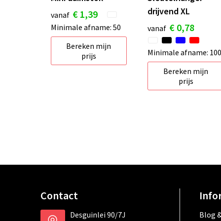
drijvend XL
€ 1,39
vanaf
€ 0,78
Minimale afname: 50
vanaf
Bereken mijn
Minimale afname: 10
prijs
Bereken mijn
prijs
Contact
Info
Desguinlei 90/7J
Blog &