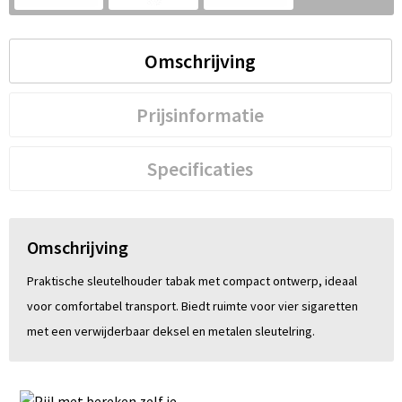
S
St
Omschrijving
Te
Prijsinformatie
V
Specificaties
Omschrijving
Praktische sleutelhouder tabak met compact ontwerp, ideaal
voor comfortabel transport. Biedt ruimte voor vier sigaretten
met een verwijderbaar deksel en metalen sleutelring.