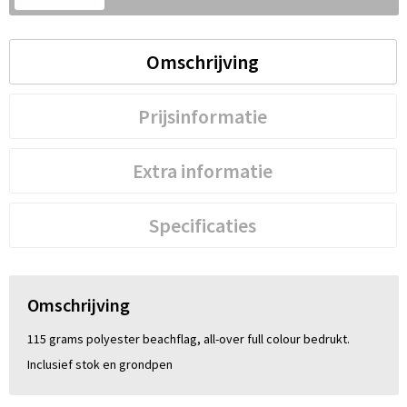
S
St
Omschrijving
Te
Prijsinformatie
V
Extra informatie
Specificaties
Omschrijving
115 grams polyester beachflag, all-over full colour bedrukt.
Inclusief stok en grondpen