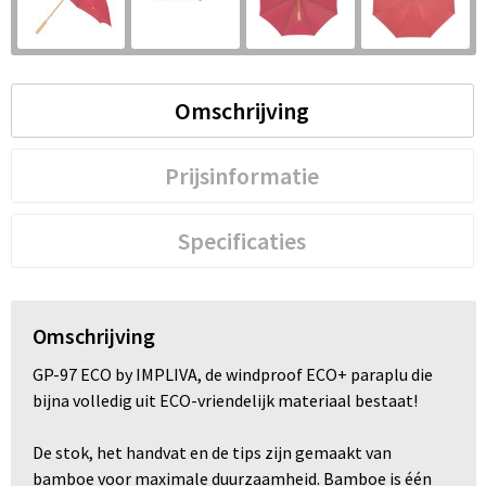
S
St
Omschrijving
Te
V
Prijsinformatie
Specificaties
Omschrijving
GP-97 ECO by IMPLIVA, de windproof ECO+ paraplu die
bijna volledig uit ECO-vriendelijk materiaal bestaat!
De stok, het handvat en de tips zijn gemaakt van
bamboe voor maximale duurzaamheid. Bamboe is één