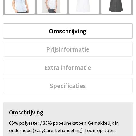
S
St
Omschrijving
Te
V
Prijsinformatie
Extra informatie
Specificaties
Omschrijving
65% polyester / 35% popelinekatoen. Gemakkelijk in
onderhoud (EasyCare-behandeling). Toon-op-toon