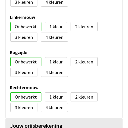
3
4
Linkermouw
Onbewerkt
1
2
3
4
Rugzijde
Onbewerkt
1
2
3
4
Rechtermouw
Onbewerkt
1
2
3
4
Jouw prijsberekening