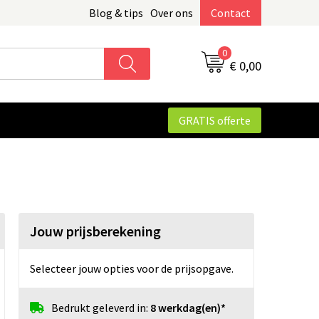
Blog & tips
Over ons
Contact
0
€ 0,00
GRATIS offerte
Jouw prijsberekening
Selecteer jouw opties voor de prijsopgave.
Bedrukt geleverd in:
8 werkdag(en)*