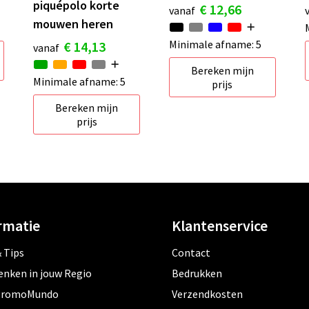
piquépolo korte
€ 12,66
vanaf
mouwen heren
Minimale afname: 5
€ 14,13
vanaf
Bereken mijn
Minimale afname: 5
prijs
Bereken mijn
prijs
rmatie
Klantenservice
 Tips
Contact
enken in jouw Regio
Bedrukken
PromoMundo
Verzendkosten