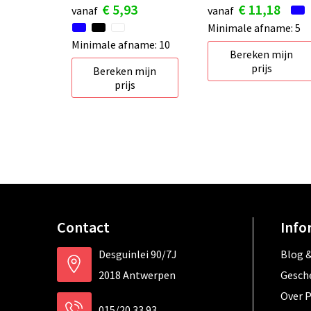
€ 5,93
€ 11,18
vanaf
vanaf
Minimale afname: 5
Minimale afname: 10
Bereken mijn
prijs
Bereken mijn
prijs
Contact
Info
Desguinlei 90/7J
Blog &
2018 Antwerpen
Gesch
Over 
015/20 33 93