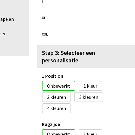
L
XL
tape en
den.
XXL
Stap 3: Selecteer een
personalisatie
1 Position
Onbewerkt
1
2
3
4
Rugzijde
Onbewerkt
1