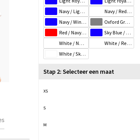
Light Royal Blue / Red / White
Light royal blue/Yellow/White
Navy / Light Grey / White
Navy / Red / White
Navy / Wine / White
Oxford Grey / Navy / White
Red / Navy / White
Sky Blue / Navy / White
White / Navy / Red
White / Red / Green
White / Sky Blue / Light Grey
Stap 2: Selecteer een maat
XS
S
es
M