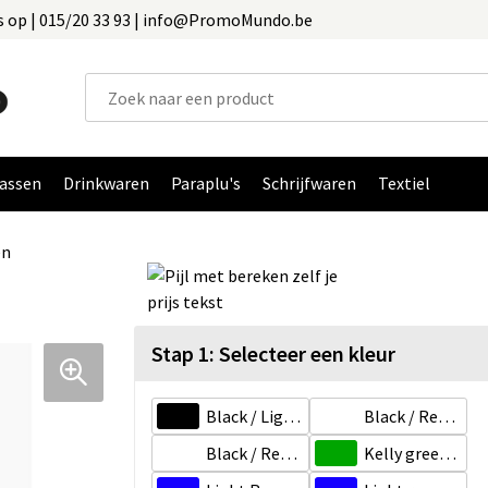
 op | 015/20 33 93 | info@PromoMundo.be
assen
Drinkwaren
Paraplu's
Schrijfwaren
Textiel
en
Stap 1: Selecteer een kleur
Black / Light Grey / White
Black / Red / White
Black / Red / Yellow
Kelly green/Light grey/White