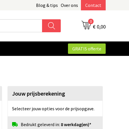
Blog & tips
Over ons
Contact
0
€ 0,00
GRATIS offerte
Jouw prijsberekening
Selecteer jouw opties voor de prijsopgave.
Bedrukt geleverd in:
8 werkdag(en)*