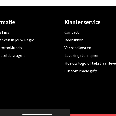
rmatie
Klantenservice
 Tips
Contact
enken in jouw Regio
Bedrukken
PromoMundo
Verzendkosten
estelde vragen
Leveringstermijnen
Hoe uw logo of tekst aanlev
Custom made gifts