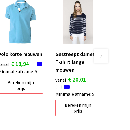
Polo korte mouwen
Gestreept dames-
T-shirt lange
€ 18,94
vanaf
mouwen
Minimale afname: 5
€ 20,01
vanaf
Bereken mijn
prijs
Minimale afname: 5
Bereken mijn
prijs