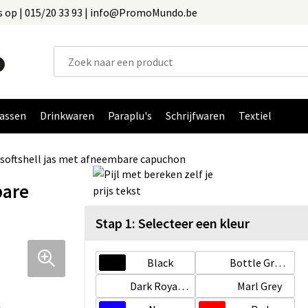
 op | 015/20 33 93 | info@PromoMundo.be
assen
Drinkwaren
Paraplu's
Schrijfwaren
Textiel
softshell jas met afneembare capuchon
bare
Stap 1: Selecteer een kleur
Black
Bottle Green
Dark Royal Blue
Marl Grey