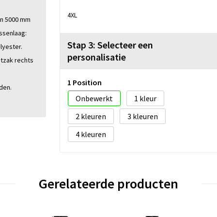
4XL
 en 5000 mm
ssenlaag:
Stap 3: Selecteer een
lyester.
personalisatie
stzak rechts
1 Position
den.
Onbewerkt
1
2
3
4
Gerelateerde producten