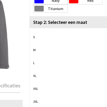
Navy
Red
Titanium
Stap 2: Selecteer een maat
S
M
L
XL
cificaties
XXL
3XL