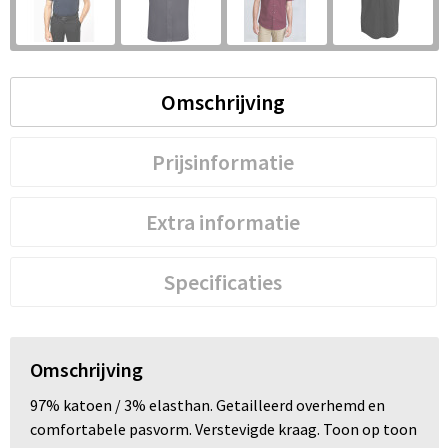
S
St
Omschrijving
Te
V
Prijsinformatie
Extra informatie
Specificaties
Omschrijving
97% katoen / 3% elasthan. Getailleerd overhemd en
comfortabele pasvorm. Verstevigde kraag. Toon op toon