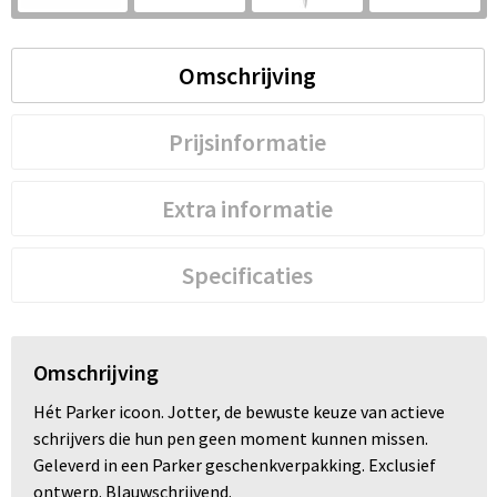
S
St
Omschrijving
Te
Prijsinformatie
V
Extra informatie
Specificaties
Omschrijving
Hét Parker icoon. Jotter, de bewuste keuze van actieve
schrijvers die hun pen geen moment kunnen missen.
Geleverd in een Parker geschenkverpakking. Exclusief
ontwerp. Blauwschrijvend.