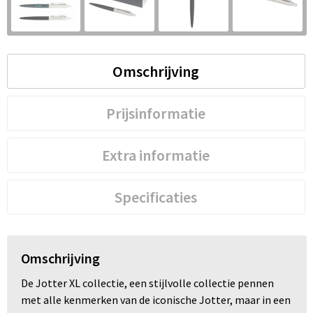
S
St
Omschrijving
Te
V
Prijsinformatie
Extra informatie
Specificaties
Omschrijving
De Jotter XL collectie, een stijlvolle collectie pennen
met alle kenmerken van de iconische Jotter, maar in een