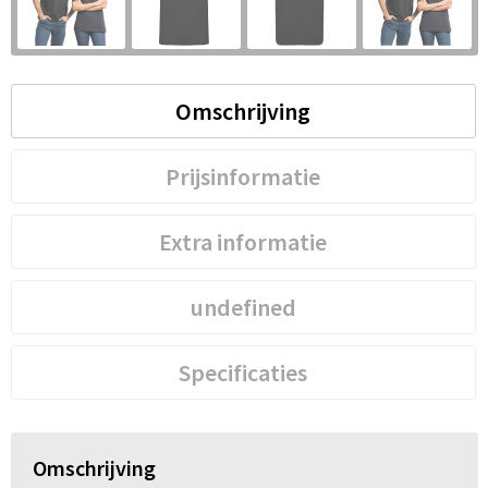
S
St
Omschrijving
Te
V
Prijsinformatie
Extra informatie
undefined
Specificaties
Omschrijving