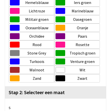
Hemelsblauw
Iers groen
Lichtroze
Marineblauw
Militair groen
Oasegroen
Oceaanblauw
Oranje
Orchidee
Paars
Rood
Rosette
Stone Grey
Tropisch groen
Turkoois
Venture groen
Walnoot
Wit
Zand
Zwart
Stap 2: Selecteer een maat
S