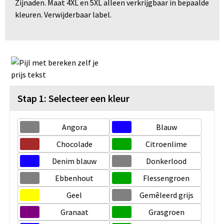
Zijnaden. Maat 4XL en 5XL alleen verkrijgbaar in bepaalde
kleuren. Verwijderbaar label.
Stap 1: Selecteer een kleur
Angora
Blauw
Chocolade
Citroenlime
Denim blauw
Donkerlood
Ebbenhout
Flessengroen
Geel
Gemêleerd grijs
Granaat
Grasgroen