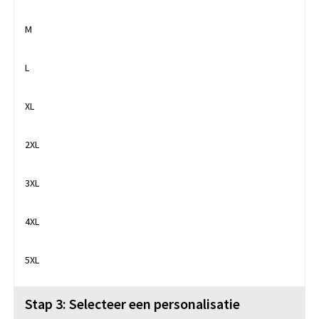
M
L
XL
2XL
3XL
4XL
5XL
Stap 3: Selecteer een personalisatie