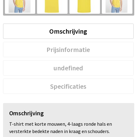
S
St
Omschrijving
Te
V
Prijsinformatie
undefined
Specificaties
Omschrijving
T-shirt met korte mouwen, 4-laags ronde hals en
versterkte bedekte naden in kraag en schouders.