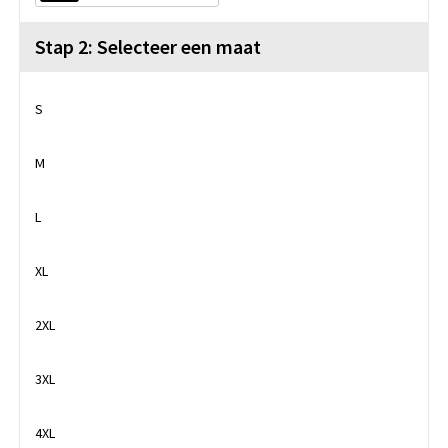
Stap 2: Selecteer een maat
S
M
L
XL
2XL
3XL
4XL