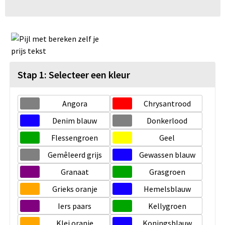
Stap 1: Selecteer een kleur
Angora
Chrysantrood
Denim blauw
Donkerlood
Flessengroen
Geel
Gemêleerd grijs
Gewassen blauw
Granaat
Grasgroen
Grieks oranje
Hemelsblauw
Iers paars
Kellygroen
Klei oranje
Koningsblauw