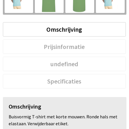
S
St
Omschrijving
Te
V
Prijsinformatie
undefined
Specificaties
Omschrijving
Buisvormig T-shirt met korte mouwen. Ronde hals met
elastaan. Verwijderbaar etiket.