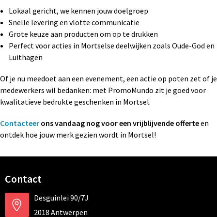
S
Lokaal gericht, we kennen jouw doelgroep
Snelle levering en vlotte communicatie
St
Grote keuze aan producten om op te drukken
Perfect voor acties in Mortselse deelwijken zoals Oude-God en
Te
Luithagen
V
Of je nu meedoet aan een evenement, een actie op poten zet of je
medewerkers wil bedanken: met PromoMundo zit je goed voor
kwalitatieve bedrukte geschenken in Mortsel.
Contacteer
ons vandaag nog voor een vrijblijvende offerte
en
ontdek hoe jouw merk gezien wordt in Mortsel!
Contact
Desguinlei 90/7J
2018 Antwerpen