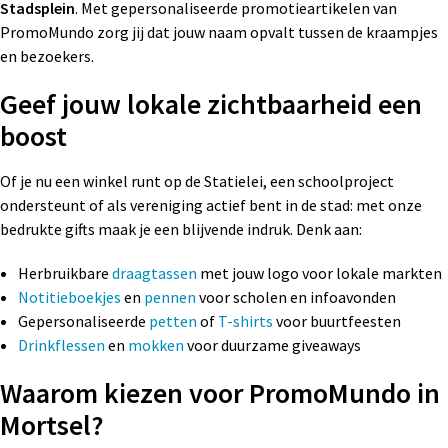
Stadsplein
. Met gepersonaliseerde promotieartikelen van
Wonen
Thuiswerken
R
P
Pe
Ve
Fl
PromoMundo zorg jij dat jouw naam opvalt tussen de kraampjes
en bezoekers.
Ve
P
P
Fr
Geef jouw lokale zichtbaarheid een
W
St
R
Gi
boost
Zo
Z
Re
Jo
Of je nu een winkel runt op de Statielei, een schoolproject
ondersteunt of als vereniging actief bent in de stad: met onze
Z
Re
K
bedrukte gifts maak je een blijvende indruk. Denk aan:
Zo
Re
M
Herbruikbare
draagtassen
met jouw logo voor lokale markten
Notitieboekjes
en
pennen
voor scholen en infoavonden
Re
Na
Gepersonaliseerde
petten
of
T-shirts
voor buurtfeesten
Drinkflessen
en
mokken
voor duurzame giveaways
To
Pa
Waarom kiezen voor PromoMundo in
R
Mortsel?