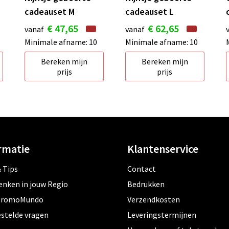
cadeauset M
cadeauset L
€ 47,65
€ 62,65
vanaf
vanaf
Minimale afname: 10
Minimale afname: 10
Bereken mijn
Bereken mijn
prijs
prijs
rmatie
Klantenservice
 Tips
Contact
enken in jouw Regio
Bedrukken
PromoMundo
Verzendkosten
estelde vragen
Leveringstermijnen