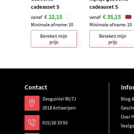
cadeauset S
cadeauset S
€ 22,15
€ 35,15
vanaf
vanaf
Minimale afname: 10
Minimale afname: 10
Bereken mijn
Bereken mijn
prijs
prijs
Contact
Info
Desguinlei 90/7J
Blog &
2018 Antwerpen
Gesch
Over 
015/20 33 93
Veelg