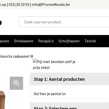
 op | 015/20 33 93 | info@PromoMundo.be
assen
Drinkwaren
Paraplu's
Schrijfwaren
Textiel
boorte cadeauset M
Stap 1: Aantal producten
Vul hier je aantal in
Stap 2: Selecteer een