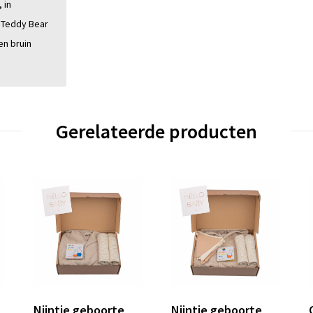
 in
 Teddy Bear
en bruin
Gerelateerde producten
Nijntje geboorte
Nijntje geboorte