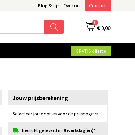
Blog & tips
Over ons
Contact
0
€ 0,00
GRATIS offerte
Jouw prijsberekening
Selecteer jouw opties voor de prijsopgave.
Bedrukt geleverd in:
9 werkdag(en)*