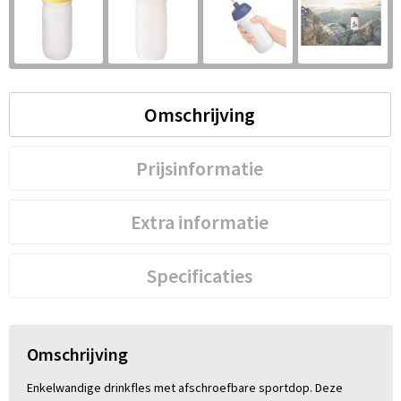
S
St
Te
Omschrijving
V
Prijsinformatie
Extra informatie
Specificaties
Omschrijving
Enkelwandige drinkfles met afschroefbare sportdop. Deze