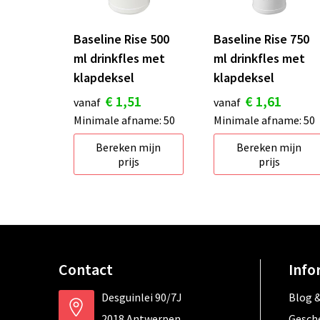
Baseline Rise 500
Baseline Rise 750
ml drinkfles met
ml drinkfles met
klapdeksel
klapdeksel
€ 1,51
€ 1,61
vanaf
vanaf
Minimale afname: 50
Minimale afname: 50
Bereken mijn
Bereken mijn
prijs
prijs
Contact
Info
Desguinlei 90/7J
Blog &
2018 Antwerpen
Gesch