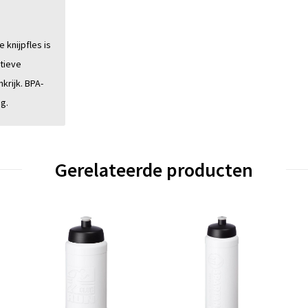
knijpfles is
rtieve
krijk. BPA-
g.
Gerelateerde producten