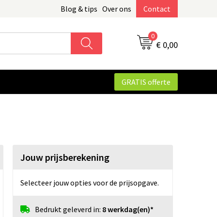
Blog & tips
Over ons
Contact
0
€ 0,00
GRATIS offerte
Jouw prijsberekening
Selecteer jouw opties voor de prijsopgave.
Bedrukt geleverd in:
8 werkdag(en)*