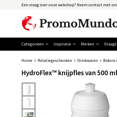
Een vraag over onze webshop? Neem contact met ons
Categorieën
Inspiratie
Merken
Draagt
Home
Relatiegeschenken
Drinkwaren
Bidons 
HydroFlex™ knijpfles van 500 m