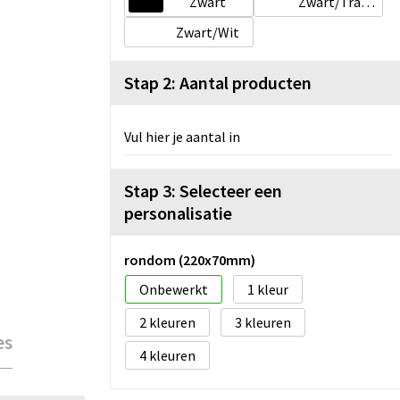
Zwart
Zwart/Transparant wit
Zwart/Wit
Stap 2: Aantal producten
Vul hier je aantal in
Stap 3: Selecteer een
personalisatie
rondom (220x70mm)
Onbewerkt
1
2
3
es
4