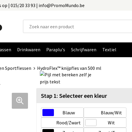
 op | 015/20 33 93 | info@PromoMundo.be
assen
Drinkwaren
Paraplu's
Schrijfwaren
Textiel
en Sportflessen
HydroFlex™ knijpfles van 500 ml
l
Stap 1: Selecteer een kleur
Blauw
Blauw/Wit
Rood/Zwart
Wit