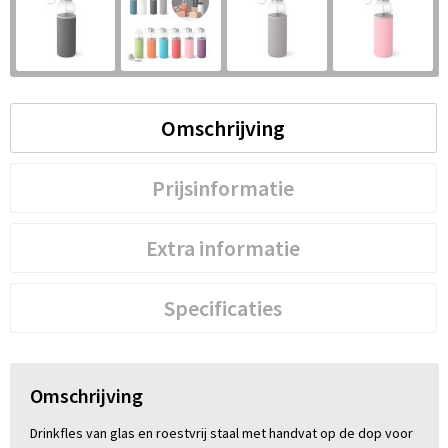
S
St
Te
Omschrijving
V
Prijsinformatie
Extra informatie
Specificaties
Omschrijving
Drinkfles van glas en roestvrij staal met handvat op de dop voor