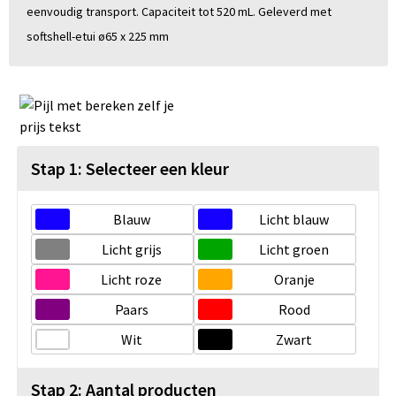
eenvoudig transport. Capaciteit tot 520 mL. Geleverd met
softshell-etui ø65 x 225 mm
Stap 1: Selecteer een kleur
Blauw
Licht blauw
Licht grijs
Licht groen
Licht roze
Oranje
Paars
Rood
Wit
Zwart
Stap 2: Aantal producten