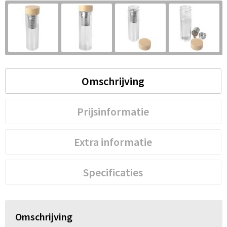
S
St
Te
Omschrijving
V
Prijsinformatie
Extra informatie
Specificaties
Omschrijving