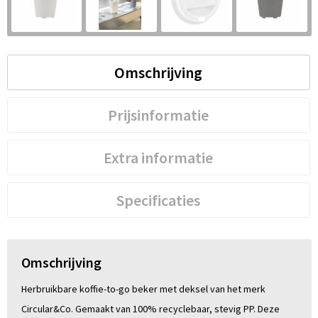
S
St
Omschrijving
Te
V
Prijsinformatie
Extra informatie
Specificaties
Omschrijving
Herbruikbare koffie-to-go beker met deksel van het merk
Circular&Co. Gemaakt van 100% recyclebaar, stevig PP. Deze