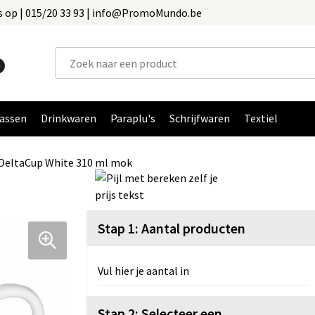
 op | 015/20 33 93 | info@PromoMundo.be
assen
Drinkwaren
Paraplu's
Schrijfwaren
Textiel
DeltaCup White 310 ml mok
Stap 1: Aantal producten
Vul hier je aantal in
Stap 2: Selecteer een