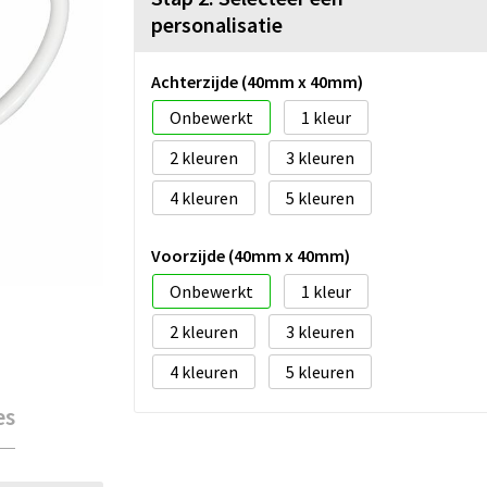
personalisatie
Achterzijde (40mm x 40mm)
Onbewerkt
1
2
3
4
5
Voorzijde (40mm x 40mm)
Onbewerkt
1
2
3
4
5
es