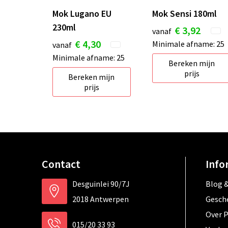
Mok Lugano EU
Mok Sensi 180ml
230ml
€ 3,92
vanaf
€ 4,30
Minimale afname: 25
vanaf
Minimale afname: 25
Bereken mijn
prijs
Bereken mijn
prijs
Contact
Info
Desguinlei 90/7J
Blog &
2018 Antwerpen
Gesch
Over 
015/20 33 93