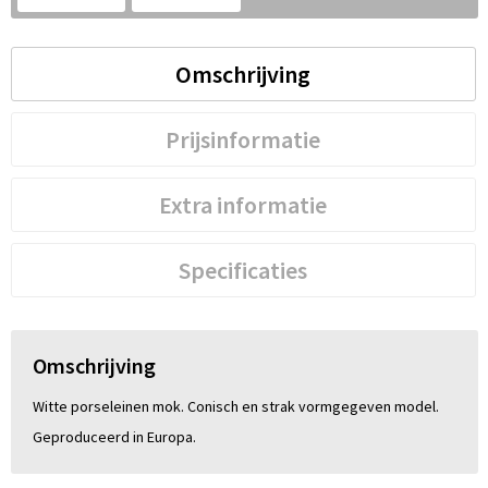
S
St
Omschrijving
Te
Prijsinformatie
V
Extra informatie
Specificaties
Omschrijving
Witte porseleinen mok. Conisch en strak vormgegeven model.
Geproduceerd in Europa.